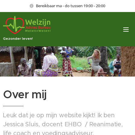
Bereikbaar ma - do tussen 19:00 - 20:00
Gezonder leven!
Over mij
Leuk dat je op mijn website kijkt! Ik ben
Jessica Sluis, docent EHBO / Reanimatie,
life coach en voedingsadviseur.